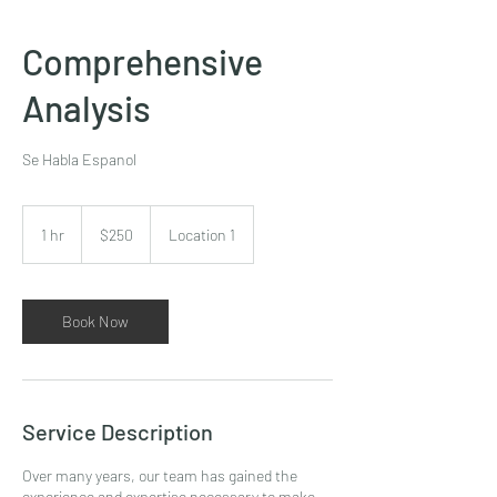
Comprehensive
Analysis
Se Habla Espanol
250
US
1 hr
1
$250
Location 1
dollars
h
Book Now
Service Description
Over many years, our team has gained the
experience and expertise necessary to make